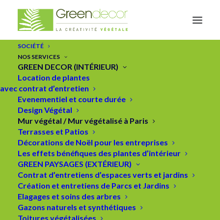
SOCIÉTÉ
NOS SERVICES
GREEN DECOR (INTÉRIEUR)
Location de plantes
avec contrat d’entretien
Evenementiel et courte durée
Design Végétal
Mur végétal / Mur végétalisé à Paris
Terrasses et Patios
Décorations de Noël pour les entreprises
Aménagement de bureaux par
Les effets bénéfiques des plantes d’intérieur
GREEN PAYSAGES (EXTÉRIEUR)
le mur végétal composé de
Contrat d’entretiens d’espaces verts et jardins
plantes naturelles, stabilisées
Création et entretiens de Parcs et Jardins
Elagages et soins des arbres
ou artificielles.
Gazons naturels et synthétiques
Toitures végétalisées