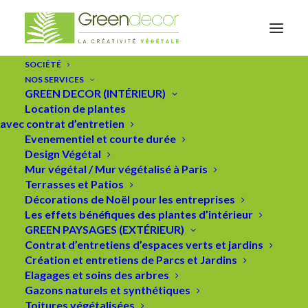
SOCIÉTÉ
NOS SERVICES
GREEN DECOR (INTÉRIEUR)
Location de plantes
avec contrat d’entretien
Evenementiel et courte durée
Design Végétal
Mur végétal / Mur végétalisé à Paris
Terrasses et Patios
Décorations de Noël pour les entreprises
Les effets bénéfiques des plantes d’intérieur
Le nouveaux vélos électriques
GREEN PAYSAGES (EXTÉRIEUR)
de Green décor !
Contrat d’entretiens d’espaces verts et jardins
Création et entretiens de Parcs et Jardins
Elagages et soins des arbres
Gazons naturels et synthétiques
16 SEPTEMBRE 2020
|
IN
ACTUALITÉS
|
BY
GREEN DECOR
Toitures végétalisées