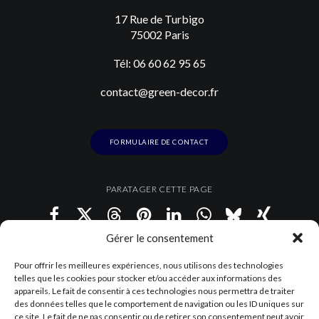
17 Rue de Turbigo
75002 Paris
Tél: 06 60 62 95 65
contact@green-decor.fr
FORMULAIRE DE CONTACT
PARATAGER CETTE PAGE
Gérer le consentement
Pour offrir les meilleures expériences, nous utilisons des technologies
telles que les cookies pour stocker et/ou accéder aux informations des
appareils. Le fait de consentir à ces technologies nous permettra de traiter
des données telles que le comportement de navigation ou les ID uniques sur
ce site. Le fait de ne pas consentir ou de retirer son consentement peut avoir