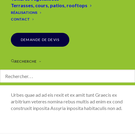
Terrasses, cours, patios, rooftops
RÉALISATIONS
CONTACT
DEMANDE DE DEVIS
RECHERCHE
Urbes quae ad ad eis rexit et ex amit tunt Graecis ex
arbitrium veteres nomina rebus multis ad enim ex cond
construxit inposita Assyria inposita habitaculis non ad.