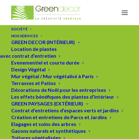
SOCIÉTÉ
NOS SERVICES
GREEN DECOR (INTÉRIEUR)
Location de plantes
avec contrat d’entretien
Evenementiel et courte durée
Design Végétal
Mur végétal / Mur végétalisé à Paris
Terrasses et Patios
Décorations de Noël pour les entreprises
Les effets bénéfiques des plantes d’intérieur
GREEN PAYSAGES (EXTÉRIEUR)
actualités
Contrat d’entretiens d’espaces verts et jardins
Création et entretiens de Parcs et Jardins
Elagages et soins des arbres
Gazons naturels et synthétiques
15 JUILLET 2018
|
IN
NON CLASSÉ
|
BY
GREEN DECOR
Toitures végétalisées